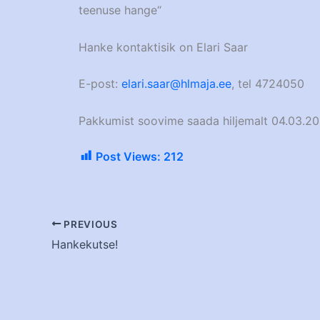
teenuse hange“
Hanke kontaktisik on Elari Saar
E-post:
elari.saar@hlmaja.ee
, tel 4724050
Pakkumist soovime saada hiljemalt 04.03.20
Post Views:
212
PREVIOUS
Hankekutse!