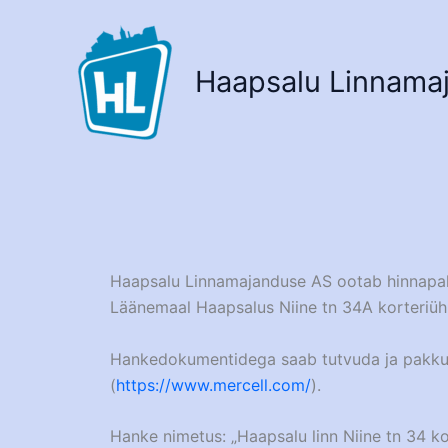
Skip
to
content
Haapsalu Linnama
Haapsalu Linnamajanduse AS ootab hinnapak
Läänemaal Haapsalus Niine tn 34A korteriühi
Hankedokumentidega saab tutvuda ja pakkum
(
https://www.mercell.com/
).
Hanke nimetus: „Haapsalu linn Niine tn 34 k