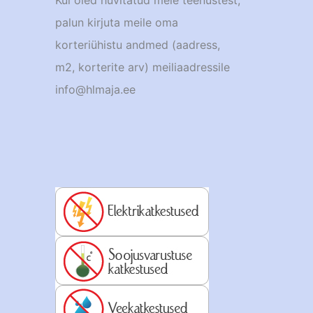
Kui oled huvitatud meie teenustest,
palun kirjuta meile oma
korteriühistu andmed (aadress,
m2, korterite arv) meiliaadressile
info@hlmaja.ee