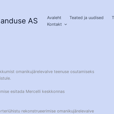
Avaleht
Teated ja uudised
T
janduse AS
Kontakt
kumist omanikujärelevalve teenuse osutamiseks
stule.
ise esitada Mercelli keskkonnas
orteriühistu rekonstrueerimise omanikujärelevalve